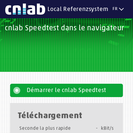
Local Referenzsystem
FR
cnlab Speedtest dans le navigateur
Démarrer le cnlab Speedtest
Téléchargement
Seconde la plus rapide
-
kBit/s