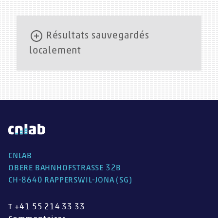
Résultats sauvegardés
localement
Numéro
Moment
Téléchargement
Envoi
RTT
de test
du test
Aucun résultat local sauvegardé.
CNLAB
OBERE BAHNHOFSTRASSE 32B
CH-8640 RAPPERSWIL-JONA (SG)
T +41 55 214 33 33